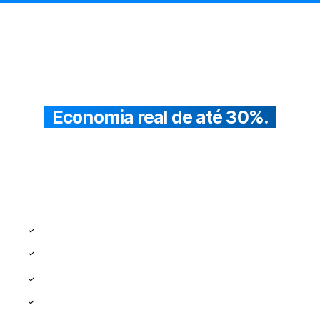
Acesso às melhores
tabelas coletivas
Economia real de até 30%.
Cobertura completa, valores acessíveis e adesão
sem burocracia. Ideal para
profissionais liberais
,
MEIs
e
famílias
.
Planos com Cobertura Nacional*
Planos Coletivos por Adesão
Planos de Saúde até 30% Mais Baratos
Planos para MEI, PME e Grandes Empresas