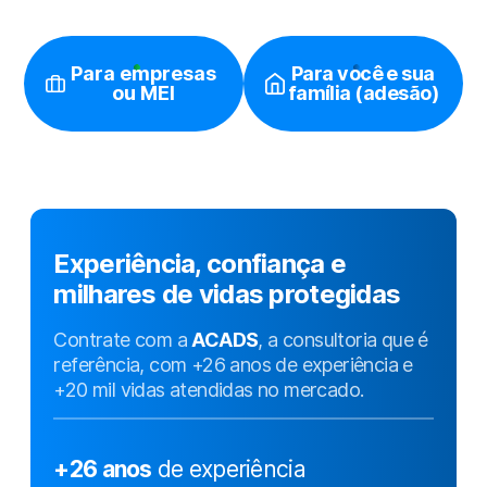
Para empresas
Para você e sua
ou MEI
família (adesão)
Experiência, confiança e
milhares de vidas protegidas
Contrate com a
ACADS
, a consultoria que é
referência, com +26 anos de experiência e
+20 mil vidas atendidas no mercado.
+26 anos
de experiência