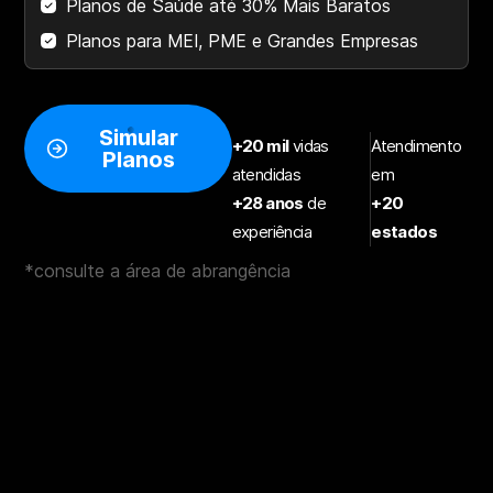
Planos de Saúde até 30% Mais Baratos
Planos para MEI, PME e Grandes Empresas
Simular
+20 mil
vidas
Atendimento
Planos
atendidas
em
+28 anos
de
+20
experiência
estados
*consulte a área de abrangência