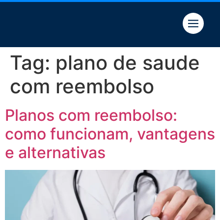
Quem somos
Tag:
plano de saude
com reembolso
Planos com reembolso:
como funcionam, vantagens
e alternativas