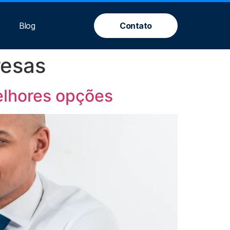
Blog
Contato
resas
elhores opções