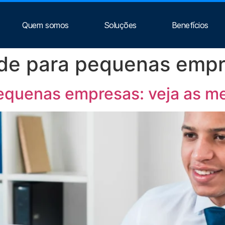
Quem somos
Soluções
Benefícios
úde para pequenas emp
equenas empresas: veja as m