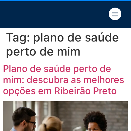
Quem somos
Tag:
plano de saúde
perto de mim
Plano de saúde perto de
mim: descubra as melhores
opções em Ribeirão Preto