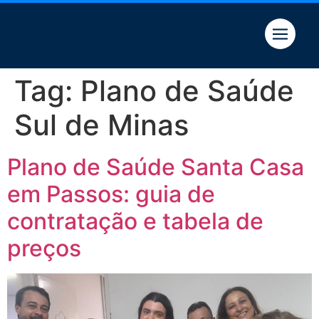
Quem somos
Tag:
Plano de Saúde
Sul de Minas
Plano de Saúde Santa Casa
em Passos: guia de
contratação e tabela de
preços