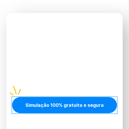
Sua saúde não pode
esperar.
Vamos cuidar
disso agora?
Planos com
preço justo, adesão simples
e
suporte humano
em todas as etapas. Proteja
você, sua família e seu negócio com quem tem 26
anos de experiência e
mais de 20 mil vidas
atendidas.
Simulação 100% gratuita e segura
Simulação gratuita, sem compromisso e resposta