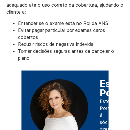
adequado até o uso correto da cobertura, ajudando o
cliente a:
Entender se o exame está no Rol da ANS
Evitar pagar particular por exames caros
cobertos
Reduzir riscos de negativa indevida
Tomar decisões seguras antes de cancelar o
plano
Estefâ
Porto
Estefânia
Portomeo
é
sócia-
diretora