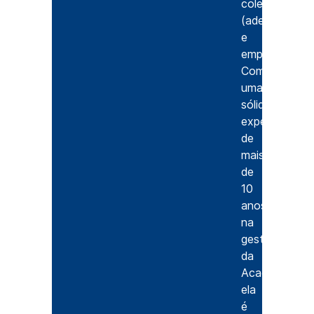
coletivos
(adesão
e
empresariais).
Com
uma
sólida
experiência
de
mais
de
10
anos
na
gestão
da
Acads,
ela
é