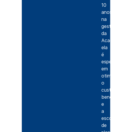
10
anos
na
gestão
da
Acads,
ela
é
especialista
em
otimizar
o
custo-
benefício
e
a
escolha
de