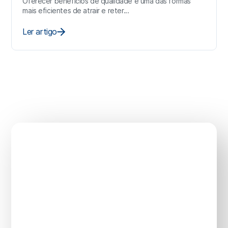
Oferecer benefícios de qualidade é uma das formas
mais eficientes de atrair e reter...
Ler artigo
Sua saúde não pode
esperar.
Vamos cuidar
disso agora?
Planos com
preço justo, adesão simples
e
suporte humano
em todas as etapas. Proteja
você, sua família e seu negócio com quem tem 26
anos de experiência e
mais de 20 mil vidas