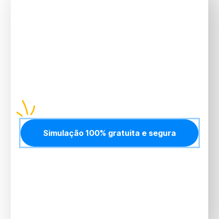
disso agora?
Planos com
preço justo, adesão simples
e
suporte humano
em todas as etapas. Proteja
você, sua família e seu negócio com quem tem 26
anos de experiência e
mais de 20 mil vidas
atendidas.
Simulação 100% gratuita e segura
Simulação gratuita, sem compromisso e resposta
imediata no
WhatsApp
.