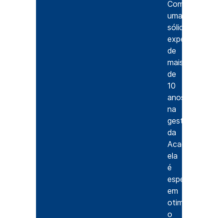
Com
uma
sólida
experiência
de
mais
de
10
anos
na
gestão
da
Acads,
ela
é
especialista
em
otimizar
o