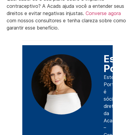
contraceptivo? A Acads ajuda você a entender seus
direitos e evitar negativas injustas.
Converse agora
com nossos consultores e tenha clareza sobre como
garantir esse benefício.
Estefâ
Porto
Estefânia
Portomeo
é
sócia-
diretora
da
Acads
–
Central