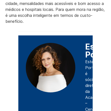
cidade, mensalidades mais acessíveis e bom acesso a
médicos e hospitais locais. Para quem mora na região,
é uma escolha inteligente em termos de custo-
benefício.
Estefâ
Porto
Estefânia
Portomeo
é
sócia-
diretora
da
Acads
–
Central