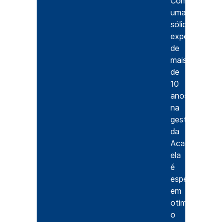
Com
uma
sólida
experiência
de
mais
de
10
anos
na
gestão
da
Acads,
ela
é
especialista
em
otimizar
o