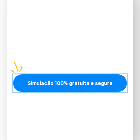
disso agora?
Planos com
preço justo, adesão simples
e
suporte humano
em todas as etapas. Proteja
você, sua família e seu negócio com quem tem 26
anos de experiência e
mais de 20 mil vidas
atendidas.
Simulação 100% gratuita e segura
Simulação gratuita, sem compromisso e resposta
imediata no
WhatsApp
.